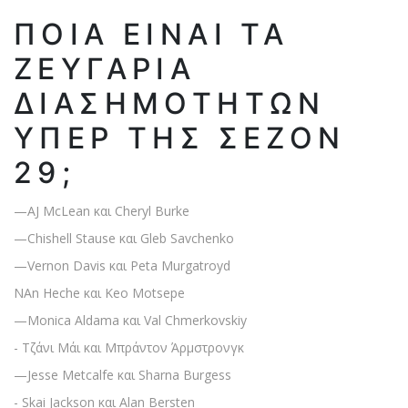
ΠΟΙΑ ΕΊΝΑΙ ΤΑ
ΖΕΥΓΆΡΙΑ
ΔΙΑΣΗΜΟΤΉΤΩΝ
ΥΠΈΡ ΤΗΣ ΣΕΖΌΝ
29;
—AJ McLean και Cheryl Burke
—Chishell Stause και Gleb Savchenko
—Vernon Davis και Peta Murgatroyd
NAn Heche και Keo Motsepe
—Monica Aldama και Val Chmerkovskiy
- Τζάνι Μάι και Μπράντον Άρμστρονγκ
—Jesse Metcalfe και Sharna Burgess
- Skai Jackson και Alan Bersten