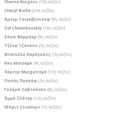
Sharna Burgess
(13η σεζόν)
Cheryl Burke
(23η σεζόν)
Άρτεμ Τσιγκβίντσεφ
(9η σεζόν)
Val Chmerkovskiy
(16η σεζόν)
Σάσα Φέρμπερ
(8η σεζόν)
Τζένα Τζόνσον
(5η σεζόν)
Ντανιέλα Καράγκατς
(1η σεζόν)
Keo Motsepe
(9η σεζόν)
Χάρτης Murgatroyd
(13η σεζόν)
Πασάς Πασκόφ
(2η σεζόν)
Γκλέμπ Σαβτσένκο
(8η σεζόν)
Έμμα Σλάτερ
(12η σεζόν)
Μπριτ Στιούαρτ
(1η σεζόν)