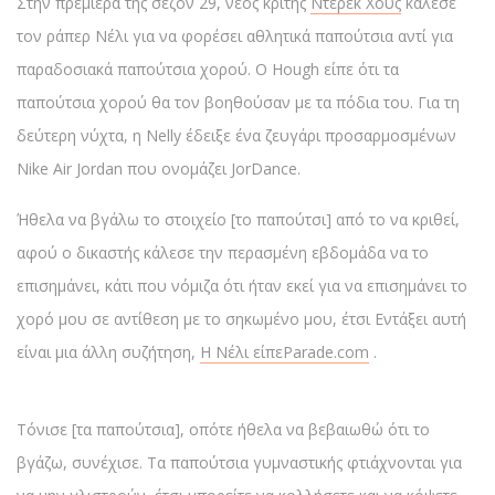
Στην πρεμιέρα της σεζόν 29, νέος κριτής
Ντέρεκ Χους
κάλεσε
τον ράπερ Νέλι για να φορέσει αθλητικά παπούτσια αντί για
παραδοσιακά παπούτσια χορού. Ο Hough είπε ότι τα
παπούτσια χορού θα τον βοηθούσαν με τα πόδια του. Για τη
δεύτερη νύχτα, η Nelly έδειξε ένα ζευγάρι προσαρμοσμένων
Nike Air Jordan που ονομάζει JorDance.
Ήθελα να βγάλω το στοιχείο [το παπούτσι] από το να κριθεί,
αφού ο δικαστής κάλεσε την περασμένη εβδομάδα να το
επισημάνει, κάτι που νόμιζα ότι ήταν εκεί για να επισημάνει το
χορό μου σε αντίθεση με το σηκωμένο μου, έτσι Εντάξει αυτή
είναι μια άλλη συζήτηση,
Η Νέλι είπε
Parade.com
.
Τόνισε [τα παπούτσια], οπότε ήθελα να βεβαιωθώ ότι το
βγάζω, συνέχισε. Τα παπούτσια γυμναστικής φτιάχνονται για