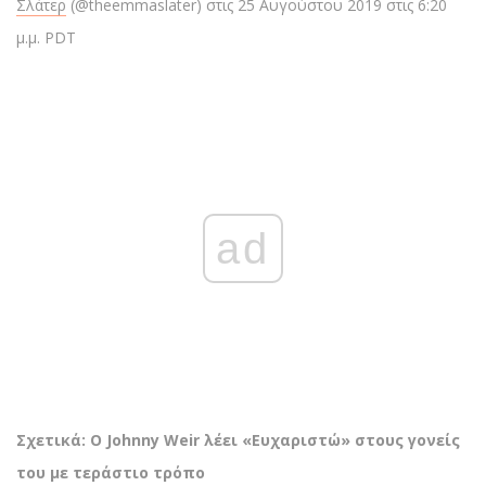
Σλάτερ
(@theemmaslater) στις 25 Αυγούστου 2019 στις 6:20
μ.μ. PDT
ad
Σχετικά: Ο Johnny Weir λέει «Ευχαριστώ» στους γονείς
του με τεράστιο τρόπο