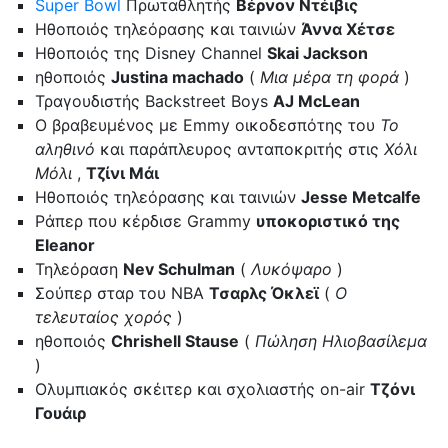
Super Bowl
Πρωταθλητής
Βέρνον Ντέιβις
Ηθοποιός τηλεόρασης και ταινιών
Άννα Χέτσε
Ηθοποιός της Disney Channel
Skai Jackson
ηθοποιός
Justina machado
(
Μια μέρα τη φορά
)
Τραγουδιστής Backstreet Boys
AJ McLean
Ο βραβευμένος με Emmy οικοδεσπότης του
Το
αληθινό
και παράπλευρος ανταποκριτής στις
Χόλι
Μόλι
,
Τζίνι Μάι
Ηθοποιός τηλεόρασης και ταινιών
Jesse Metcalfe
Ράπερ που κέρδισε Grammy
υποκοριστικό της
Eleanor
Τηλεόραση
Nev Schulman
(
Λυκόψαρο
)
Σούπερ σταρ του ΝΒΑ
Τσαρλς Όκλεϊ
(
Ο
τελευταίος χορός
)
ηθοποιός
Chrishell Stause
(
Πώληση Ηλιοβασίλεμα
)
Ολυμπιακός σκέιτερ και σχολιαστής on-air
Τζόνι
Γουάιρ