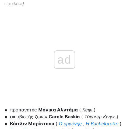
επιτέλους!
ad
προπονητής
Μόνικα Αλντάμα
(
Κέφι
)
ακτιβιστής ζώων
Carole Baskin
(
Τάιγκερ Κινγκ
)
Κάιτλιν Μπρίστοου
(
Ο εργένης
,
Η Bachelorette
)