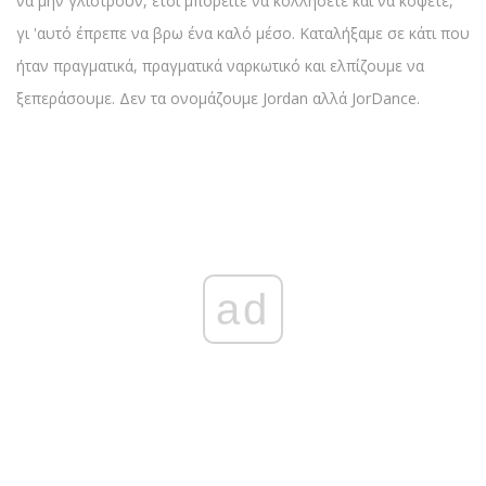
να μην γλιστρούν, έτσι μπορείτε να κολλήσετε και να κόψετε,
γι 'αυτό έπρεπε να βρω ένα καλό μέσο. Καταλήξαμε σε κάτι που
ήταν πραγματικά, πραγματικά ναρκωτικό και ελπίζουμε να
ξεπεράσουμε. Δεν τα ονομάζουμε Jordan αλλά JorDance.
ad